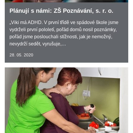
Plánují s námi: ZŠ Poznávání, s. r. o.
„Viki má ADHD. V první třídě ve spádové škole jsme
vydrželi první pololetí, pořád domů nosil poznámky,
pořád jsme poslouchali stížnosti, jak je nemožný,
nevydrží sedět, vyrušuje,…
28. 05. 2020