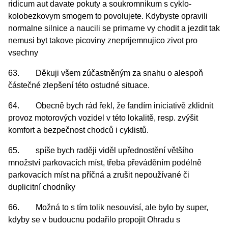
ridicum aut davate pokuty a soukromnikum s cyklo-
kolobezkovym smogem to povolujete. Kdybyste opravili
normalne silnice a naucili se primarne vy chodit a jezdit tak
nemusi byt takove picoviny zneprijemnujico zivot pro
vsechny
63. Děkuji všem zúčastněným za snahu o alespoň
částečné zlepšení této ostudné situace.
64. Obecně bych rád řekl, že fandím iniciativě zklidnit
provoz motorových vozidel v této lokalitě, resp. zvýšit
komfort a bezpečnost chodců i cyklistů.
65. spíše bych raději viděl upřednostění většího
množství parkovacích míst, třeba převáděním podélně
parkovacích míst na příčná a zrušit nepoužívané či
duplicitní chodníky
66. Možná to s tím tolik nesouvisí, ale bylo by super,
kdyby se v budoucnu podařilo propojit Ohradu s