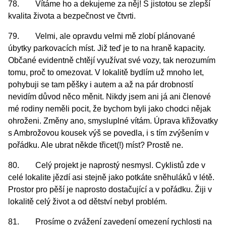
78. Vítáme ho a dekujeme za něj! S jistotou se zlepší
kvalita života a bezpečnost ve čtvrti.
79. Velmi, ale opravdu velmi mě zlobí plánované
úbytky parkovacích míst. Již teď je to na hraně kapacity.
Občané evidentně chtějí využívat své vozy, tak nerozumím
tomu, proč to omezovat. V lokalitě bydlím už mnoho let,
pohybuji se tam pěšky i autem a až na pár drobností
nevidím důvod něco měnit. Nikdy jsem ani já ani členové
mé rodiny neměli pocit, že bychom byli jako chodci nějak
ohroženi. Změny ano, smysluplné vítám. Úprava křižovatky
s Ambrožovou kousek výš se povedla, i s tím zvýšením v
pořádku. Ale ubrat někde třicet(!) míst? Prostě ne.
80. Celý projekt je naprostý nesmysl. Cyklistů zde v
celé lokalite jězdí asi stejně jako potkáte sněhuláků v létě.
Prostor pro pěší je naprosto dostačující a v pořádku. Žiji v
lokalitě celý život a od dětství nebyl problém.
81. Prosíme o zvážení zavedení omezení rychlosti na