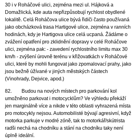
30 i v Roháčové ulici, zejména mezi ul. Hájková a
Domažlická, kde auta nepřizpůsobují rychlost obydlené
lokalitě. Celá Roháčova ulice bývá řidiči často používaná
jako obcházková trasa Hartigové ulice, zejména v ranních
hodinách, kdy je Hartigova ulice celá ucpaná. Žádáme o
zvážení opatření pro zklidnění dopravy v celé Roháčove
ulici, zejména pak: - zavedení rychlostního limitu max 30
km/h - zvýšení úrovně terénu v křižovatkách v Roháčové
ulici, které by mohli fungovat jako zpomalovací prahy, jako
jsou bežně úžívané v jiných městských částech
(Vinohrady, Dejvice, apod.)
82. Budou na nových místech pro parkování kol
umožněno parkovat i motocycklům? Ve výhledu překáží
jen marginálně více a nikde v této oblasti vyhrazená místa
pro motocykly nejsou. Automobilisté bývají agresivní, když
motorka parkuje v modré zóně, tak to motorkář/skútrista
radši nechá na chodníku a stání na chodníku taky není
úplně ideální.