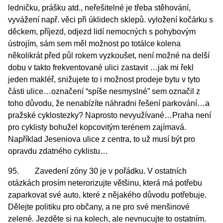
ledničku, prášku atd., neřešitelné je třeba stěhování,
vyvážení např. věci při úklidech sklepů. vyložení kočárku s
děckem, příjezd, odjezd lidí nemocných s pohybovým
ústrojím, sám sem měl možnost po totálce kolena
několikrát před půl rokem vyzkoušet, není možné na delší
dobu v takto frekventované ulici zastavit …jak mi řekl
jeden makléř, snižujete to i možnost prodeje bytu v tyto
části ulice…označení “spíše nesmyslné” sem označil z
toho důvodu, že nenabízíte náhradni řešení parkování…a
pražské cyklostezky? Naprosto nevyužívané…Praha není
pro cyklisty bohužel kopcovitým terénem zajímavá.
Například Jeseniova ulice z centra, to už musí být pro
opravdu zdatného cyklistu…
95. Zavedení zóny 30 je v pořádku. V ostatních
otázkách prosím neterorizujte většinu, která má potřebu
zaparkovat své auto, které z nějakého důvodu potřebuje.
Dělejte politiku pro občany, a ne pro své menšinové
zelené. Jezděte si na kolech, ale nevnucujte to ostatním.