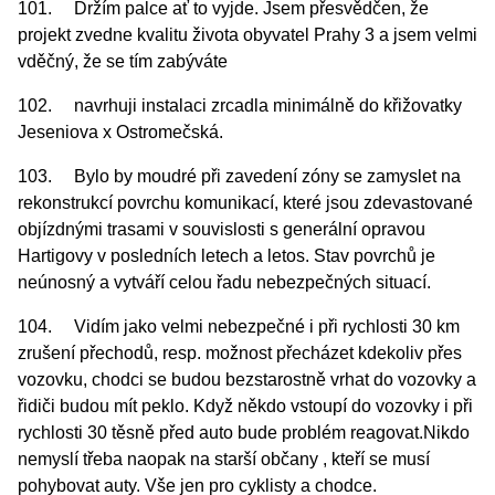
101. Držím palce ať to vyjde. Jsem přesvědčen, že
projekt zvedne kvalitu života obyvatel Prahy 3 a jsem velmi
vděčný, že se tím zabýváte
102. navrhuji instalaci zrcadla minimálně do křižovatky
Jeseniova x Ostromečská.
103. Bylo by moudré při zavedení zóny se zamyslet na
rekonstrukcí povrchu komunikací, které jsou zdevastované
objízdnými trasami v souvislosti s generální opravou
Hartigovy v posledních letech a letos. Stav povrchů je
neúnosný a vytváří celou řadu nebezpečných situací.
104. Vidím jako velmi nebezpečné i při rychlosti 30 km
zrušení přechodů, resp. možnost přecházet kdekoliv přes
vozovku, chodci se budou bezstarostně vrhat do vozovky a
řidiči budou mít peklo. Když někdo vstoupí do vozovky i při
rychlosti 30 těsně před auto bude problém reagovat.Nikdo
nemyslí třeba naopak na starší občany , kteří se musí
pohybovat auty. Vše jen pro cyklisty a chodce.