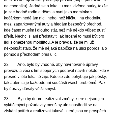
na chodníku). Jedná se o lokalitu mezi dvěma parky, takže
je zde hodně rodin a dětmi a nyní jako maminka s
kočárkem nedělám nic jiného, než kličkuji na chodníku
mezi zaparkovanými auty a hledám bezpečný přechod,
kde často musím i dlouho stát, než mě někdo vůbec pustí
přejít. Nechci si ani představit, jak hrozné to musí být pro
lidi s omezenou mobilitou. A je pravda, že se mi už
několikrát stalo, že mě nějaká babička na ulici poprosila o
pomoc s přechodem přes ulici.
22. Ano, bylo by vhodné, aby navrhované úpravy
provozu a věci s tím spojených podával navrh nekdo, kdo v
přesně v této lokalitě žije. Kdo se zde pohybuje jak pěšky,
tak autem a je každodenní součástí všech problémů. Pak
by úpravy dávaly větší smysl.
23. Bylo by dobré realizovat změny, které nejsou jen
vykřičenými požadavky menšiny ale soustředit se na
získání potřeb a realizovat takové, které jsou ve prospěch