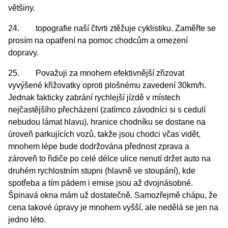
většiny.
24. topografie naší čtvrti ztěžuje cyklistiku. Zaměřte se
prosím na opatření na pomoc chodcům a omezení
dopravy.
25. Považuji za mnohem efektivnější zřizovat
vyvýšené křižovatky oproti plošnému zavedení 30km/h.
Jednak fakticky zabrání rychlejší jízdě v místech
nejčastějšího přecházení (zatímco závodníci si s cedulí
nebudou lámat hlavu), hranice chodníku se dostane na
úroveň parkujících vozů, takže jsou chodci včas vidět,
mnohem lépe bude dodržována přednost zprava a
zároveň to řidiče po celé délce ulice nenutí držet auto na
druhém rychlostním stupni (hlavně ve stoupání), kde
spotřeba a tím pádem i emise jsou až dvojnásobné.
Špinavá okna mám už dostatečně. Samozřejmě chápu, že
cena takové úpravy je mnohem vyšší, ale nedělá se jen na
jedno léto.