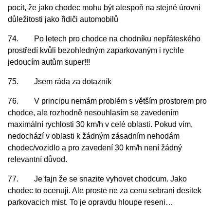
pocit, že jako chodec mohu být alespoň na stejné úrovni
důležitosti jako řidiči automobilů
74. Po letech pro chodce na chodníku nepřáteského
prostředí kvůli bezohledným zaparkovaným i rychle
jedoucím autům super!!!
75. Jsem ráda za dotazník
76. V principu nemám problém s větším prostorem pro
chodce, ale rozhodně nesouhlasím se zavedením
maximální rychlosti 30 km/h v celé oblasti. Pokud vím,
nedochází v oblasti k žádným zásadním nehodám
chodec/vozidlo a pro zavedení 30 km/h není žádný
relevantní důvod.
77. Je fajn že se snazite vyhovet chodcum. Jako
chodec to ocenuji. Ale proste ne za cenu sebrani desitek
parkovacich mist. To je opravdu hloupe reseni…