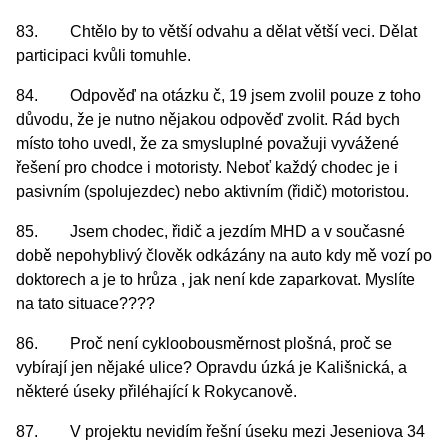
83. Chtělo by to větší odvahu a dělat větší veci. Dělat
participaci kvůli tomuhle.
84. Odpověď na otázku č, 19 jsem zvolil pouze z toho
důvodu, že je nutno nějakou odpověď zvolit. Rád bych
místo toho uvedl, že za smysluplné považuji vyvážené
řešení pro chodce i motoristy. Neboť každý chodec je i
pasivním (spolujezdec) nebo aktivním (řidič) motoristou.
85. Jsem chodec, řidič a jezdím MHD a v současné
době nepohyblivý člověk odkázány na auto kdy mě vozí po
doktorech a je to hrůza , jak není kde zaparkovat. Myslíte
na tato situace????
86. Proč není cykloobousměrnost plošná, proč se
vybírají jen nějaké ulice? Opravdu úzká je Kališnická, a
některé úseky přiléhající k Rokycanově.
87. V projektu nevidím řešní úseku mezi Jeseniova 34