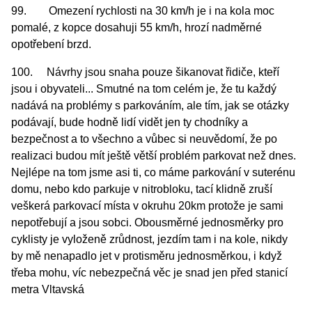
99. Omezení rychlosti na 30 km/h je i na kola moc
pomalé, z kopce dosahuji 55 km/h, hrozí nadměrné
opotřebení brzd.
100. Návrhy jsou snaha pouze šikanovat řidiče, kteří
jsou i obyvateli... Smutné na tom celém je, že tu každý
nadává na problémy s parkováním, ale tím, jak se otázky
podávají, bude hodně lidí vidět jen ty chodníky a
bezpečnost a to všechno a vůbec si neuvědomí, že po
realizaci budou mít ještě větší problém parkovat než dnes.
Nejlépe na tom jsme asi ti, co máme parkování v suterénu
domu, nebo kdo parkuje v nitrobloku, tací klidně zruší
veškerá parkovací místa v okruhu 20km protože je sami
nepotřebují a jsou sobci. Obousměrné jednosměrky pro
cyklisty je vyloženě zrůdnost, jezdím tam i na kole, nikdy
by mě nenapadlo jet v protisměru jednosměrkou, i když
třeba mohu, víc nebezpečná věc je snad jen před stanicí
metra Vltavská