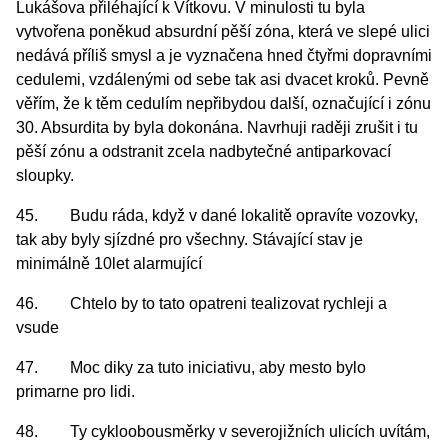
Lukášova přiléhající k Vítkovu. V minulosti tu byla
vytvořena poněkud absurdní pěší zóna, která ve slepé ulici
nedává příliš smysl a je vyznačena hned čtyřmi dopravními
cedulemi, vzdálenými od sebe tak asi dvacet kroků. Pevně
věřím, že k těm cedulím nepřibydou další, označující i zónu
30. Absurdita by byla dokonána. Navrhuji raději zrušit i tu
pěší zónu a odstranit zcela nadbytečné antiparkovací
sloupky.
45. Budu ráda, když v dané lokalitě opravíte vozovky,
tak aby byly sjízdné pro všechny. Stávající stav je
minimálně 10let alarmující
46. Chtelo by to tato opatreni tealizovat rychleji a
vsude
47. Moc diky za tuto iniciativu, aby mesto bylo
primarne pro lidi.
48. Ty cykloobousměrky v severojižních ulicích uvítám,