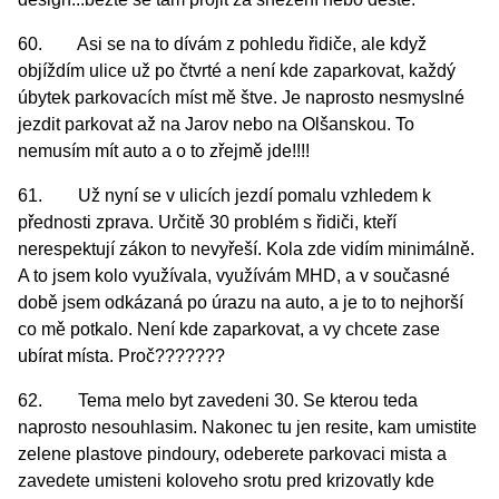
60. Asi se na to dívám z pohledu řidiče, ale když
objíždím ulice už po čtvrté a není kde zaparkovat, každý
úbytek parkovacích míst mě štve. Je naprosto nesmyslné
jezdit parkovat až na Jarov nebo na Olšanskou. To
nemusím mít auto a o to zřejmě jde!!!!
61. Už nyní se v ulicích jezdí pomalu vzhledem k
přednosti zprava. Určitě 30 problém s řidiči, kteří
nerespektují zákon to nevyřeší. Kola zde vidím minimálně.
A to jsem kolo využívala, využívám MHD, a v současné
době jsem odkázaná po úrazu na auto, a je to to nejhorší
co mě potkalo. Není kde zaparkovat, a vy chcete zase
ubírat místa. Proč???????
62. Tema melo byt zavedeni 30. Se kterou teda
naprosto nesouhlasim. Nakonec tu jen resite, kam umistite
zelene plastove pindoury, odeberete parkovaci mista a
zavedete umisteni koloveho srotu pred krizovatly kde