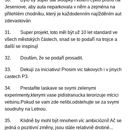
Jeseniove, aby auta neparkovala v něm a zejména na
přilehlém chodníku, který je každodenním najížděním aut
zdevastován
31. Super projekt, toto měl být už 10 let standard ve
všech městských částech, snad se to podaří na trojce a
další se inspirují
32. Doufám, že se podaří prosadit.
33. Dekuji za iniciativu! Prosim vic takovych i v jinych
castech P3.
34. Prestaňte laskave se svymi zelenymi
experimenty,kterymi vase pidistranucka terorizuje mlcici
vetsinu.Pokud se vam zde nelibi,odstehujte se za svymi
soudruhy na Letnou.
35. Klidně by mohl být mnohem víc ambiciózní! Ač se
jedná o pozitivní změny, jsou stále relativně drobné...