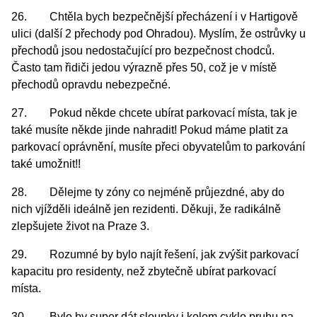
26. Chtěla bych bezpečnější přecházení i v Hartigově
ulici (další 2 přechody pod Ohradou). Myslím, že ostrůvky u
přechodů jsou nedostačující pro bezpečnost chodců.
Často tam řidiči jedou výrazně přes 50, což je v místě
přechodů opravdu nebezpečné.
27. Pokud někde chcete ubírat parkovací místa, tak je
také musíte někde jinde nahradit! Pokud máme platit za
parkovací oprávnění, musíte přeci obyvatelům to parkování
také umožnit!!
28. Dělejme ty zóny co nejméně průjezdné, aby do
nich vjížděli ideálně jen rezidenti. Děkuji, že radikálně
zlepšujete život na Praze 3.
29. Rozumné by bylo najít řešení, jak zvýšit parkovací
kapacitu pro residenty, než zbytečně ubírat parkovací
místa.
30. Bylo by super dát sloupky i kolem cyklo pruhu na