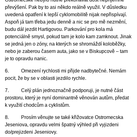
převýšení. Pak by to asi někdo reálně využil. V důsledku
uvedená opatření k lepší cyklomobilitě nijak nepřispívají.
Aspoň já tam třeba jedu denně a nic se pro mě nezmění,
budu dál jezdit Hartigovou. Parkování pro kola má
potenciálně smysl, pokud tam je kolo kam zamknout. Jinak
se jedná jen o zóny, na kterých se shromáždí koloběžky,
nebo je zaberou časem auta, jako se v Biskupcově – tam
je to opravdu nanic.
6. Omezení rychlosti mi přijde nadbytečné. Nemám
pocit, že by se v oblasti jezdilo rychle.
7. Celý plán jednoznačně podporuji, je nutné část
prostoru, který je nyní dominantně věnován autům, předat
k využití chodcům a cyklistům.
8. Prosím věnujte se také křižovatce Ostromecska
Jeseniova, opravdu velmi špatný výhled při vyjizdeni
do/prejizdeni Jeseniovy.