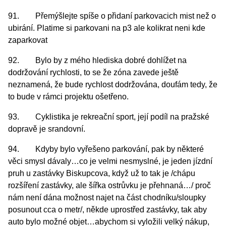
91. Přemýšlejte spíše o přidaní parkovacich mist než o
ubirání. Platime si parkovani na p3 ale kolikrat neni kde
zaparkovat
92. Bylo by z mého hlediska dobré dohlížet na
dodržování rychlosti, to se že zóna zavede ještě
neznamená, že bude rychlost dodržována, doufám tedy, že
to bude v rámci projektu ošetřeno.
93. Cyklistika je rekreační sport, její podíl na pražské
dopravě je srandovní.
94. Kdyby bylo vyřešeno parkování, pak by některé
věci smysl dávaly…co je velmi nesmyslné, je jeden jízdní
pruh u zastávky Biskupcova, když už to tak je /chápu
rozšíření zastávky, ale šířka ostrůvku je přehnaná…/ proč
nám není dána možnost najet na část chodníku/sloupky
posunout cca o metr/, někde uprostřed zastávky, tak aby
auto bylo možné objet…abychom si vyložili velký nákup,