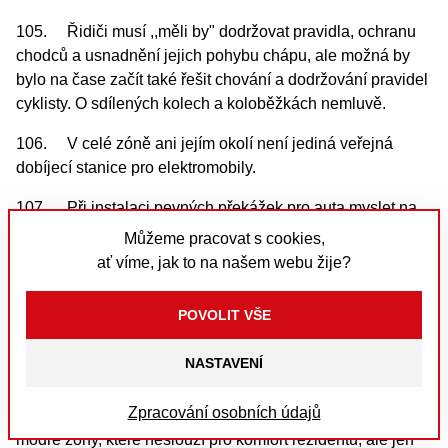
105. Řidiči musí ,,měli by" dodržovat pravidla, ochranu
chodců a usnadnění jejich pohybu chápu, ale možná by
bylo na čase začít také řešit chování a dodržování pravidel
cyklisty. O sdílených kolech a koloběžkách nemluvě.
106. V celé zóně ani jejím okolí není jediná veřejná
dobíjecí stanice pro elektromobily.
107. Při instalaci pevných překážek pro auta myslet na
to, že může nastat situace, kdy musí zablokovanou
Můžeme pracovat s cookies,
lokalitou projet auto - např. IZS a měla by ta možnost být –
ať víme, jak to na našem webu žije?
třeba složitě po chodníku a přes park, ale měla by být!!!
108. Obecně mě štve "cykloteror" a neustále se snižující
počet parkovacích míst. Cyklisté si dělají co chtějí, jezdí po
NASTAVENÍ
chodnících vedle cyklopruhů. Štve mě, že je málo policistů
sledujících dodržování silničního provozu a bezpečí pěších
Zpracování osobních údajů
v ulicích Žižkova. A štve mě "podvod století", Vaše "slavné"
modré zóny, které neslouží pro komfort rezidentů, ale jen