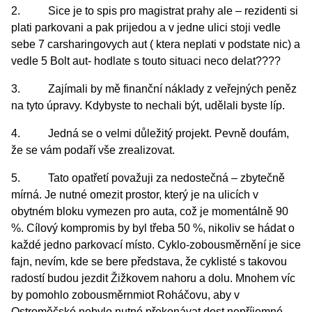
2. Sice je to spis pro magistrat prahy ale – rezidenti si
plati parkovani a pak prijedou a v jedne ulici stoji vedle
sebe 7 carsharingovych aut ( ktera neplati v podstate nic) a
vedle 5 Bolt aut- hodlate s touto situaci neco delat????
3. Zajímali by mě finanční náklady z veřejných peněz
na tyto úpravy. Kdybyste to nechali být, udělali byste líp.
4. Jedná se o velmi důležitý projekt. Pevně doufám,
že se vám podaří vše zrealizovat.
5. Tato opatřetí považuji za nedostečná – zbytečně
mírná. Je nutné omezit prostor, který je na ulicích v
obytném bloku vymezen pro auta, což je momentálně 90
%. Cílový kompromis by byl třeba 50 %, nikoliv se hádat o
každé jedno parkovací místo. Cyklo-zobousměrnění je sice
fajn, nevím, kde se bere představa, že cyklisté s takovou
radostí budou jezdit Žižkovem nahoru a dolu. Mnohem víc
by pomohlo zobousměrnmiot Roháčovu, aby v
Ostroměčské nebylo nutné překonávat dost nepříjemné