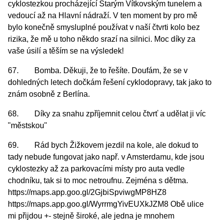
cyklostezkou procházející Starým Vítkovským tunelem a
vedoucí až na Hlavní nádraží. V ten moment by pro mě
bylo konečně smysluplné používat v naší čtvrti kolo bez
rizika, že mě u toho někdo srazí na silnici. Moc díky za
vaše úsilí a těším se na výsledek!
67. Bomba. Děkuji, že to řešíte. Doufám, že se v
dohledných letech dočkám řešení cyklodopravy, tak jako to
znám osobně z Berlína.
68. Díky za snahu zpříjemnit celou čtvrť a udělat ji víc
"městskou"
69. Rád bych Žižkovem jezdil na kole, ale dokud to
tady nebude fungovat jako např. v Amsterdamu, kde jsou
cyklostezky až za parkovacími místy pro auta vedle
chodníku, tak si to moc netroufnu. Zejména s dětma.
https://maps.app.goo.gl/2GjbiSpviwgMP8HZ8
https://maps.app.goo.gl/WyrrmgYivEUXkJZM8 Obě ulice
mi přijdou +- stejně široké, ale jedna je mnohem