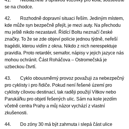
se na chodce.
42. Rozhodně dopravní situaci řeším. Jediným místem,
kde může syn bezpečně přejít, je mezi auty. Na přechodu
mu ještě nikdo nezastavil. Řídící Boltu neznačí české
značky. To že se zde objeví policie jednou týdně, neřeší
tragédii, kterou vidím z okna. Nikdo z nich nerespektuje
pravidla. Proto retardér, semafor, nápisy v jejich jazyce nás
mohou ochránit. Část Roháčova – Ostromečská je
uzbeckou čtvrtí.
43. Cyklo obousměrný provoz považuji za nebezpečný
pro cyklisty i pro řidiče. Pokud není řešené území pro
cyklisty cílovou destinací, tak raději použijí Vítkov nebo
Parukářku pro objetí řešených ulic. Sám na kole jezdím
včetně centra Prahy a můj názor vychází z vlastní
zkušenosti.
44. Do zóny 30 má být zahrnuta i slepá část ulice