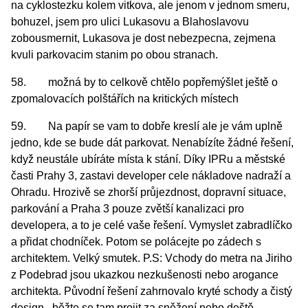
na cyklostezku kolem vitkova, ale jenom v jednom smeru,
bohuzel, jsem pro ulici Lukasovu a Blahoslavovu
zobousmernit, Lukasova je dost nebezpecna, zejmena
kvuli parkovacim stanim po obou stranach.
58. možná by to celkově chtělo popřemýšlet ještě o
zpomalovacích polštářích na kritických místech
59. Na papír se vam to dobře kreslí ale je vám uplně
jedno, kde se bude dát parkovat. Nenabízíte žádné řešení,
když neustále ubíráte místa k stání. Díky IPRu a městské
časti Prahy 3, zastavi developer cele nákladove nadraží a
Ohradu. Hrozivě se zhorší průjezdnost, dopravní situace,
parkování a Praha 3 pouze zvětší kanalizaci pro
developera, a to je celé vaše řešení. Vymyslet zabradlíčko
a přidat chodníček. Potom se polácejte po zádech s
architektem. Velký smutek. P.S: Vchody do metra na Jiriho
z Podebrad jsou ukazkou nezkušenosti nebo arogance
architekta. Původní řešení zahrnovalo kryté schody a čistý
design...běžte se tam projit za sněžení nebo deště.