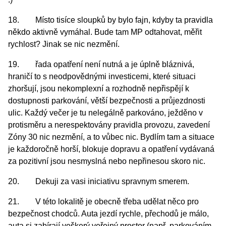
18. Místo tisíce sloupků by bylo fajn, kdyby ta pravidla
někdo aktivně vymáhal. Bude tam MP odtahovat, měřit
rychlost? Jinak se nic nezmění.
19. řada opatření není nutná a je úplně bláznivá,
hraničí to s neodpovědnými investicemi, které situaci
zhoršují, jsou nekomplexní a rozhodně nepřispějí k
dostupnosti parkování, větší bezpečnosti a průjezdnosti
ulic. Každý večer je tu nelegálně parkováno, ježděno v
protisměru a nerespektovány pravidla provozu, zavedení
Zóny 30 nic nezmění, a to vůbec nic. Bydlím tam a situace
je každoročně horší, blokuje dopravu a opatření vydávaná
za pozitivní jsou nesmyslná nebo nepřinesou skoro nic.
20. Dekuji za vasi iniciativu spravnym smerem.
21. V této lokalitě je obecně třeba udělat něco pro
bezpečnost chodců. Auta jezdí rychle, přechodů je málo,
auta si zabírají veškerý veřejný prostor (např. parkováním