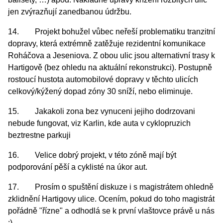
jen zvýrazňují zanedbanou údržbu.
14. Projekt bohužel vůbec neřeší problematiku tranzitní
dopravy, která extrémně zatěžuje rezidentní komunikace
Roháčova a Jeseniova. Z obou ulic jsou alternativní trasy k
Hartigově (bez ohledu na aktuální rekonstrukci). Postupně
rostoucí hustota automobilové dopravy v těchto ulicích
celkový/kýžený dopad zóny 30 sníží, nebo eliminuje.
15. Jakakoli zona bez vynuceni jejiho dodrzovani
nebude fungovat, viz Karlin, kde auta v cyklopruzich
beztrestne parkuji
16. Velice dobrý projekt, v této zóně mají být
podporování pěší a cyklisté na úkor aut.
17. Prosím o spuštění diskuze i s magistrátem ohledně
zklidnění Hartigovy ulice. Ocením, pokud do toho magistrát
pořádně "řízne" a odhodlá se k první vlaštovce právě u nás
:)