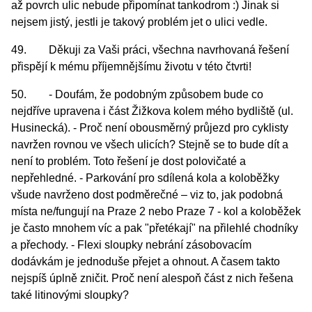
až povrch ulic nebude připomínat tankodrom :) Jinak si
nejsem jistý, jestli je takový problém jet o ulici vedle.
49. Děkuji za Vaši práci, všechna navrhovaná řešení
přispějí k mému příjemnějšímu životu v této čtvrti!
50. - Doufám, že podobným způsobem bude co
nejdříve upravena i část Žižkova kolem mého bydliště (ul.
Husinecká). - Proč není obousměrný průjezd pro cyklisty
navržen rovnou ve všech ulicích? Stejně se to bude dít a
není to problém. Toto řešení je dost polovičaté a
nepřehledné. - Parkování pro sdílená kola a koloběžky
všude navrženo dost podměrečné – viz to, jak podobná
místa ne/fungují na Praze 2 nebo Praze 7 - kol a koloběžek
je často mnohem víc a pak "přetékají" na přilehlé chodníky
a přechody. - Flexi sloupky nebrání zásobovacím
dodávkám je jednoduše přejet a ohnout. A časem takto
nejspíš úplně zničit. Proč není alespoň část z nich řešena
také litinovými sloupky?