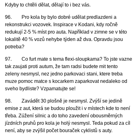
Kdyby to chtěli dělat, dělají to i bez vás.
96. Pro kola by bylo dobré udělat predlazdeni a
rekonstrukci vozovek. Inspirace v Kodani, kdy ročně
redukují 2-5 % míst pro auta. Například v zimne se v této
lokalitě 40 % vozů nehybe týden až dva. Opravdu jsou
potreba?
97. Co furt mate s tema flexi-sloupkama? To jste vazne
tak zaujati proti autum, že tam radsi budete mit tento
zeleny nesmysl, nez jedno parkovaci stani, ktere treba
muze pomoc matce s kocarkem zaparkovat nedaleko od
sveho bydliste? Vzpamatujte se!
98. Zavádět 30 plošně je nesmysl. Zvýší se jedině
emise z aut, která se budou ploužit i v místech kde to není
třeba. Zúžení silnic a do toho zavedení obousměrných
jízdních pruhů pro kola je holý nesmysl. Teda pokud za cíl
není, aby se zvýšil počet bouraček cyklistů s auty.