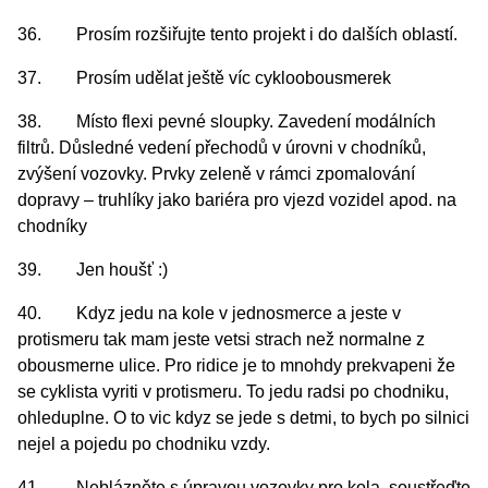
36. Prosím rozšiřujte tento projekt i do dalších oblastí.
37. Prosím udělat ještě víc cykloobousmerek
38. Místo flexi pevné sloupky. Zavedení modálních
filtrů. Důsledné vedení přechodů v úrovni v chodníků,
zvýšení vozovky. Prvky zeleně v rámci zpomalování
dopravy – truhlíky jako bariéra pro vjezd vozidel apod. na
chodníky
39. Jen houšť :)
40. Kdyz jedu na kole v jednosmerce a jeste v
protismeru tak mam jeste vetsi strach než normalne z
obousmerne ulice. Pro ridice je to mnohdy prekvapeni že
se cyklista vyriti v protismeru. To jedu radsi po chodniku,
ohleduplne. O to vic kdyz se jede s detmi, to bych po silnici
nejel a pojedu po chodniku vzdy.
41. Neblázněte s úpravou vozovky pro kola, soustřeďte