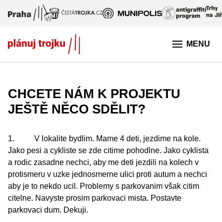
Přeskočit na hlavní obsah
MENU
CHCETE NÁM K PROJEKTU
JEŠTĚ NĚCO SDĚLIT?
1. V lokalite bydlim. Mame 4 deti, jezdime na kole.
Jako pesi a cykliste se zde citime pohodlne. Jako cyklista
a rodic zasadne nechci, aby me deti jezdili na kolech v
protismeru v uzke jednosmerne ulici proti autum a nechci
aby je to nekdo ucil. Problemy s parkovanim však citim
citelne. Navyste prosim parkovaci mista. Postavte
parkovaci dum. Dekuji.