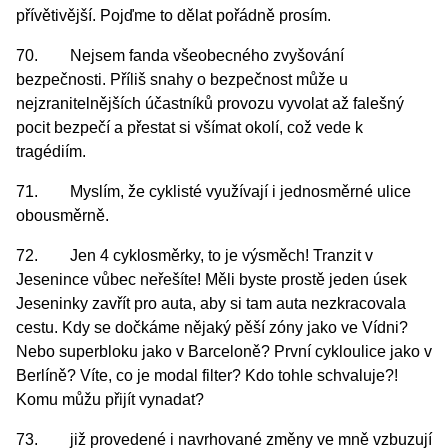
přívětivější. Pojďme to dělat pořádně prosím.
70. Nejsem fanda všeobecného zvyšování
bezpečnosti. Příliš snahy o bezpečnost může u
nejzranitelnějších účastníků provozu vyvolat až falešný
pocit bezpečí a přestat si všímat okolí, což vede k
tragédiím.
71. Myslím, že cyklisté využívají i jednosměrné ulice
obousměrně.
72. Jen 4 cyklosměrky, to je výsměch! Tranzit v
Jesenince vůbec neřešíte! Měli byste prostě jeden úsek
Jeseninky zavřít pro auta, aby si tam auta nezkracovala
cestu. Kdy se dočkáme nějaký pěší zóny jako ve Vídni?
Nebo superbloku jako v Barceloně? První cykloulice jako v
Berlíně? Víte, co je modal filter? Kdo tohle schvaluje?!
Komu můžu přijít vynadat?
73. již provedené i navrhované změny ve mně vzbuzují