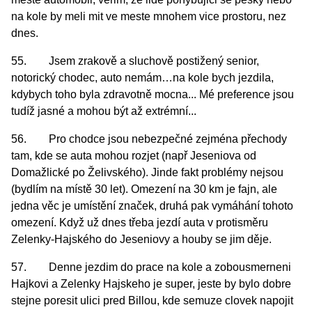
na kole by meli mit ve meste mnohem vice prostoru, nez
dnes.
55. Jsem zrakově a sluchově postižený senior,
notorický chodec, auto nemám…na kole bych jezdila,
kdybych toho byla zdravotně mocna... Mé preference jsou
tudíž jasné a mohou být až extrémní...
56. Pro chodce jsou nebezpečné zejména přechody
tam, kde se auta mohou rozjet (např Jeseniova od
Domažlické po Želivského). Jinde fakt problémy nejsou
(bydlím na místě 30 let). Omezení na 30 km je fajn, ale
jedna věc je umístění značek, druhá pak vymáhání tohoto
omezení. Když už dnes třeba jezdí auta v protisměru
Zelenky-Hajského do Jeseniovy a houby se jim děje.
57. Denne jezdim do prace na kole a zobousmerneni
Hajkovi a Zelenky Hajskeho je super, jeste by bylo dobre
stejne poresit ulici pred Billou, kde semuze clovek napojit