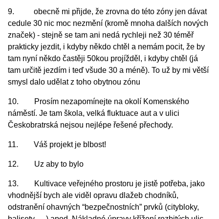
9. obecně mi přijde, že zrovna do této zóny jen dávat
cedule 30 nic moc nezmění (kromě mnoha dalších nových
značek) - stejně se tam ani nedá rychleji než 30 téměř
prakticky jezdit, i kdyby někdo chtěl a nemám pocit, že by
tam nyní někdo častěji 50kou projížděl, i kdyby chtěl (já
tam určitě jezdím i teď všude 30 a méně). To už by mi větší
smysl dalo udělat z toho obytnou zónu
10. Prosím nezapomínejte na okolí Komenského
náměstí. Je tam škola, velká fluktuace aut a v ulici
Českobratrská nejsou nejlépe řešené přechody.
11. Váš projekt je blbost!
12. Uz aby to bylo
13. Kultivace veřejného prostoru je jistě potřeba, jako
vhodnější bych ale viděl opravu dlažeb chodníků,
odstranění ohavných “bezpečnostních” prvků (citybloky,
balisety, …) apod. Nákladné úpravy křížení rozbitých ulic