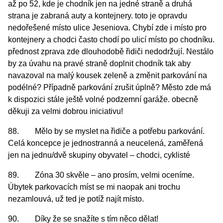
až po 52, kde je chodník jen na jedné straně a druhá
strana je zabraná auty a kontejnery. toto je opravdu
nedořešené místo ulice Jeseniova. Chybí zde i místo pro
kontejnery a chodci často chodí po ulicí místo po chodníku.
přednost zprava zde dlouhodobě řidiči nedodržují. Nestálo
by za úvahu na pravé straně doplnit chodník tak aby
navazoval na malý kousek zeleně a změnit parkování na
podélné? Případně parkování zrušit úplně? Město zde má
k dispozici stále ještě volné podzemní garáže. obecně
děkuji za velmi dobrou iniciativu!
88. Mělo by se myslet na řidiče a potřebu parkování.
Celá koncepce je jednostranná a neucelená, zaměřená
jen na jednu/dvě skupiny obyvatel – chodci, cyklisté
89. Zóna 30 skvěle – ano prosím, velmi oceníme.
Úbytek parkovacích míst se mi naopak ani trochu
nezamlouvá, už ted je potíž najít místo.
90. Díky že se snažíte s tím něco dělat!